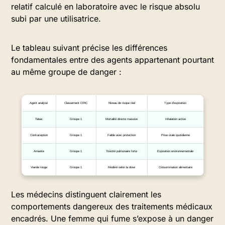
relatif calculé en laboratoire avec le risque absolu
subi par une utilisatrice.
Le tableau suivant précise les différences
fondamentales entre des agents appartenant pourtant
au même groupe de danger :
Agent analysé
Classement CIRC
Niveau de risque réel
Type d’exposition
Tabac
Groupe 1
Mortalité directe massive
Inhalation active
Contraception
Groupe 1
Faible avec protection
Prise orale quotidienne
Amiante
Groupe 1
Toxicité pulmonaire forte
Exposition environnementale
Viande rouge
Groupe 1
Modéré selon la dose
Consommation alimentaire
Les médecins distinguent clairement les
comportements dangereux des traitements médicaux
encadrés. Une femme qui fume s’expose à un danger