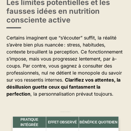
Les limites potentielles et les
fausses idées en nutrition
consciente active
Certains imaginent que “s’écouter” suffit, la réalité
s’avère bien plus nuancée : stress, habitudes,
contexte brouillent la perception. Ce fonctionnement
s’impose, mais vous progressez lentement, par à-
coups. Par contre, vous gagnez à consulter des
professionnels, nul ne détient le monopole du savoir
sur vos ressentis internes.
Clarifiez vos attentes, la
désillusion guette ceux qui fantasment la
perfection
, la personnalisation prévaut toujours.
Exemples d’applications concrètes et résultats observés
PRATIQUE
EFFET OBSERVÉ
BÉNÉFICE QUOTIDIEN
INTÉGRÉE