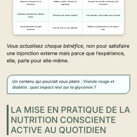
Repas pris lentement et en
Meilleure satiété, réduction du
Sensation de contrôle et diminution des
conscience
grignotage
frustrations
Préparation anticipée des collations
Diminution des achats impulsifs
Gain d’énergie, mood stable toute la journée
saines
Journal alimentaire de pleine
Meilleure compréhension de ses besoins
Prise de recul sur ses habitudes
conscience
réels
Vous actualisez chaque bénéfice
, non pour satisfaire
une injonction externe mais parce que l’expérience,
elle, parle pour elle-même.
Un contenu qui pourrait vous plaire :
Viande rouge et
diabète : quel impact réel sur la glycémie ?
LA MISE EN PRATIQUE DE LA
NUTRITION CONSCIENTE
ACTIVE AU QUOTIDIEN