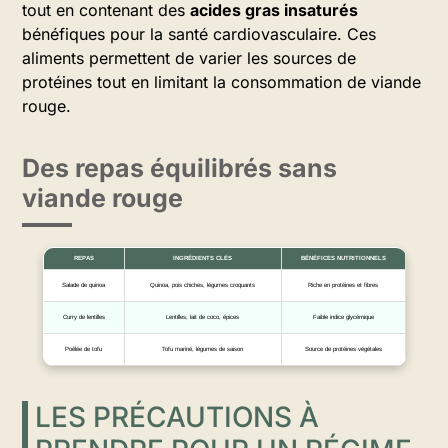
tout en contenant des
acides gras insaturés
bénéfiques pour la santé cardiovasculaire. Ces
aliments permettent de varier les sources de
protéines tout en limitant la consommation de viande
rouge.
Des repas équilibrés sans
viande rouge
REPAS
INGRÉDIENTS CLÉS
BÉNÉFICES NUTRITIONNELS
Salade de quinoa
Quinoa, pois chiches, légumes croquants
Riche en protéines et fibres
Curry de lentilles
Lentilles, lait de coco, épices
Faible indice glycémique
Poêlée de tofu
Tofu mariné, légumes de saison
Source de protéines végétales
LES PRÉCAUTIONS À