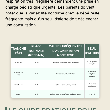
respiration très irrégulière demandent une prise en
charge pédiatrique urgente. Les parents doivent
noter que la variabilité nocturne chez le bébé reste
fréquente mais qu’un seuil d’alerte doit déclencher
une consultation.
valeurs nocturnes, causes d’augmentation et seuils d’action
PLAGE
CAUSES FRÉQUENTES
TRANCHE
SEUIL
NORMALE
D’AUGMENTATION
D’ÂGE
D’ACTION
(RESP/MIN)
NOCTURNE
<20 ou pauses
nouveau-né
30–60
immaturité respiratoire, fièvre, bronchiolite
prolongées
cyanose ou
nourrisson 0–6
40–60
larmoiement, reflux, infection
irrégularité
mois
marquée
>40 ou signes
enfant 1–5 ans
20–30
asthme nocturne, fièvre, anxiété
de détresse
adulte
12–20
apnée du sommeil, insuffisance cardiaque, anxiété
<6 ou >25