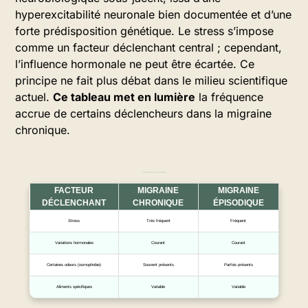
hyperexcitabilité neuronale bien documentée et d’une
forte prédisposition génétique. Le stress s’impose
comme un facteur déclenchant central ; cependant,
l’influence hormonale ne peut être écartée. Ce
principe ne fait plus débat dans le milieu scientifique
actuel.
Ce tableau met en lumière
la fréquence
accrue de certains déclencheurs dans la migraine
chronique.
Les principaux facteurs déclenchants des migraines
FACTEUR
MIGRAINE
MIGRAINE
DÉCLENCHANT
CHRONIQUE
ÉPISODIQUE
Stress
Très fréquent
Fréquent
Variations hormonales
Courant
Courant
Certaines odeurs (osmophobie)
Souvent présents
Parfois présents
Aliments spécifiques
Variable
Variable