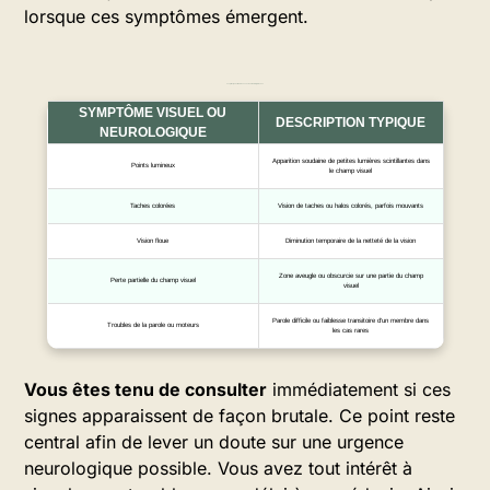
lorsque ces symptômes émergent.
Les principaux troubles associés à l’aura migraineuse
SYMPTÔME VISUEL OU
DESCRIPTION TYPIQUE
NEUROLOGIQUE
Apparition soudaine de petites lumières scintillantes dans
Points lumineux
le champ visuel
Taches colorées
Vision de taches ou halos colorés, parfois mouvants
Vision floue
Diminution temporaire de la netteté de la vision
Zone aveugle ou obscurcie sur une partie du champ
Perte partielle du champ visuel
visuel
Parole difficile ou faiblesse transitoire d’un membre dans
Troubles de la parole ou moteurs
les cas rares
Vous êtes tenu de consulter
immédiatement si ces
signes apparaissent de façon brutale. Ce point reste
central afin de lever un doute sur une urgence
neurologique possible. Vous avez tout intérêt à