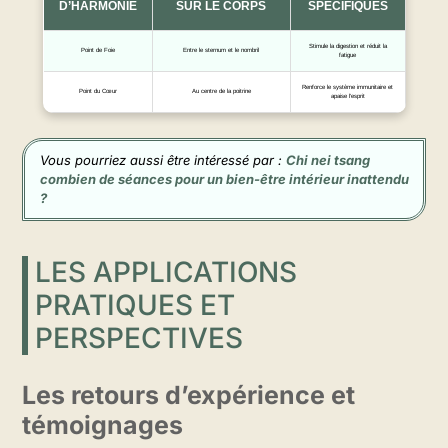
D’HARMONIE
SUR LE CORPS
SPÉCIFIQUES
Stimule la digestion et réduit la
Point de Foie
Entre le sternum et le nombril
fatigue
Renforce le système immunitaire et
Point du Cœur
Au centre de la poitrine
apaise l’esprit
Vous pourriez aussi être intéressé par :
Chi nei tsang
combien de séances pour un bien-être intérieur inattendu
?
LES APPLICATIONS
PRATIQUES ET
PERSPECTIVES
Les retours d’expérience et
témoignages