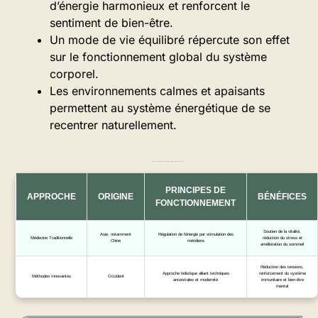
d’énergie harmonieux et renforcent le
sentiment de bien-être.
Un mode de vie équilibré répercute son effet
sur le fonctionnement global du système
corporel.
Les environnements calmes et apaisants
permettent au système énergétique de se
recentrer naturellement.
Tableau 1 – Comparaison des approches traditionnelles et innovantes
PRINCIPES DE
APPROCHE
ORIGINE
BÉNÉFICES
FONCTIONNEMENT
Soutien de la vitalité,
Asie, notamment
Régulation de l’énergie par stimulation des
Médecine Traditionnelle
réduction du stress et
Chine
méridiens
amélioration du sommeil
Réduction des tensions,
Approche holistique alliant techniques
renforcement du système
Méthodes Innovantes
Occident
ancestrales et modernité
immunitaire et bien-être
mental