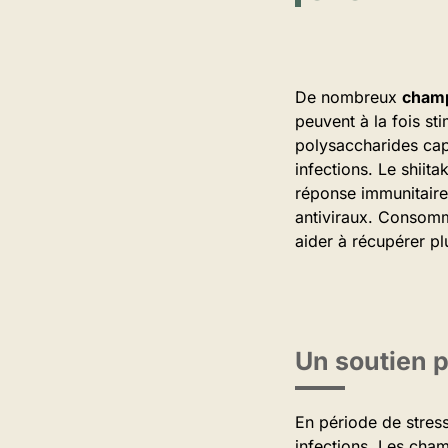
De nombreux
champ
peuvent à la fois sti
polysaccharides cap
infections. Le shiit
réponse immunitaire
antiviraux. Consomm
aider à récupérer p
Un soutien p
En période de stres
infections. Les ch