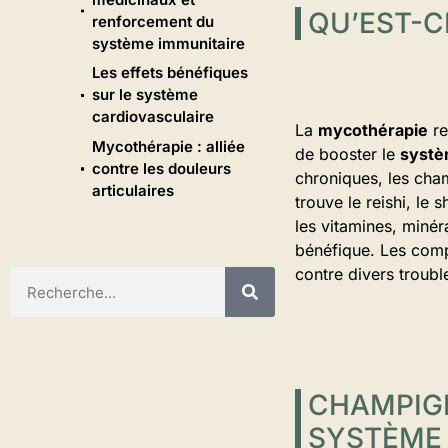
QU’EST-C
renforcement du
système immunitaire
Les effets bénéfiques
sur le système
cardiovasculaire
La
mycothérapie
re
Mycothérapie : alliée
de booster le
systè
contre les douleurs
chroniques, les cha
articulaires
trouve le reishi, le
les vitamines, miné
bénéfique. Les compo
contre divers troubl
CHAMPIG
SYSTÈME 