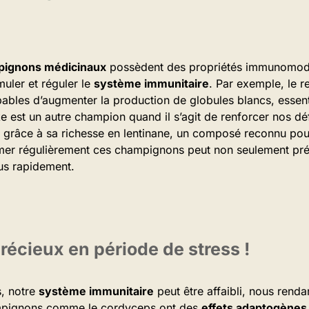
ignons médicinaux
possèdent des propriétés immunomodula
muler et réguler le
système immunitaire
. Par exemple, le r
ables d’augmenter la production de globules blancs, essent
ake est un autre champion quand il s’agit de renforcer nos déf
 grâce à sa richesse en lentinane, un composé reconnu pour
er régulièrement ces champignons peut non seulement prév
lus rapidement.
récieux en période de stress !
s, notre
système immunitaire
peut être affaibli, nous renda
ampignons comme le cordyceps ont des
effets adaptogènes