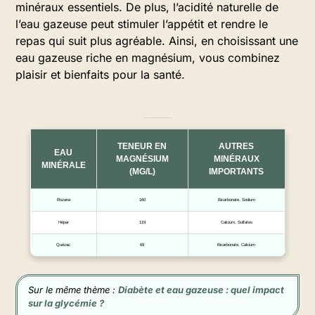
minéraux essentiels. De plus, l’acidité naturelle de
l’eau gazeuse peut stimuler l’appétit et rendre le
repas qui suit plus agréable. Ainsi, en choisissant une
eau gazeuse riche en magnésium, vous combinez
plaisir et bienfaits pour la santé.
Comparaison des teneurs en magnésium des principales eaux
TENEUR EN
AUTRES
EAU
MAGNÉSIUM
MINÉRAUX
MINÉRALE
(MG/L)
IMPORTANTS
Rozana
160
Bicarbonate, Sodium
Hépar
119
Calcium, Sulfates
Quézac
69
Bicarbonate, Calcium
Sur le même thème :
Diabète et eau gazeuse : quel impact
sur la glycémie ?