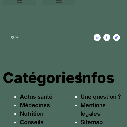
Conseils relaxations
Une question ?
Mentions légales
Catégories
Infos
Actus santé
Une question ?
Médecines
Mentions
Nutrition
légales
Conseils
Sitemap