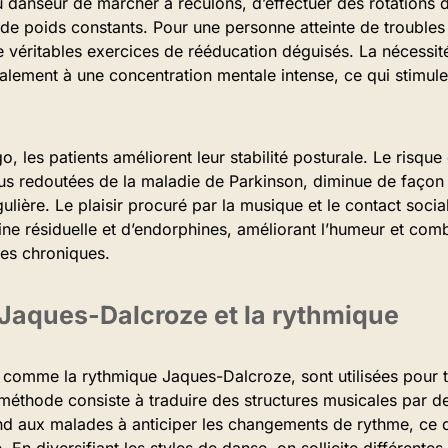
danseur de marcher à reculons, d’effectuer des rotations du
 de poids constants. Pour une personne atteinte de troubles 
véritables exercices de rééducation déguisés. La nécessité
alement à une concentration mentale intense, ce qui stimule
o, les patients améliorent leur stabilité posturale. Le risque
lus redoutées de la maladie de Parkinson, diminue de façon 
ulière. Le plaisir procuré par la musique et le contact socia
ne résiduelle et d’endorphines, améliorant l’humeur et com
es chroniques.
Jaques-Dalcroze et la rythmique
comme la rythmique Jaques-Dalcroze, sont utilisées pour tra
 méthode consiste à traduire des structures musicales par
nd aux malades à anticiper les changements de rythme, ce q