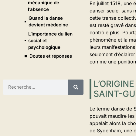
mécanique de
En juillet 1518, un
l’absence
danser seule, sans m
cette transe collect
Quand la danse
devient médecine
est resté gravé dan
contrôle plus. Pourt
L’importance du lien
phénomène et la mala
social et
leurs manifestations
psychologique
seulement d’éclaire
Doutes et réponses
comme une punition 
L’ORIGIN
SAINT-G
Le terme danse de Sa
pouvait maudire les
appelait alors la ch
de Sydenham, une co