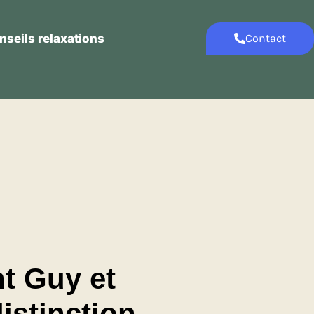
nseils relaxations
Contact
Contact
Conseils relaxations
t Guy et
distinction