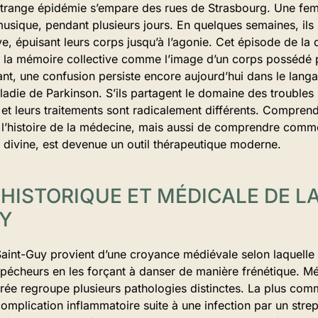
e étrange épidémie s’empare des rues de Strasbourg. Une f
usique, pendant plusieurs jours. En quelques semaines, ils 
ive, épuisant leurs corps jusqu’à l’agonie. Cet épisode de l
s la mémoire collective comme l’image d’un corps possédé 
ant, une confusion persiste encore aujourd’hui dans le lang
die de Parkinson. S’ils partagent le domaine des troubles 
 et leurs traitements sont radicalement différents. Comprend
r l’histoire de la médecine, mais aussi de comprendre comme
divine, est devenue un outil thérapeutique moderne.
E HISTORIQUE ET MÉDICALE DE L
UY
int-Guy provient d’une croyance médiévale selon laquelle Sa
 pécheurs en les forçant à danser de manière frénétique. Mé
orée regroupe plusieurs pathologies distinctes. La plus comm
mplication inflammatoire suite à une infection par un stre