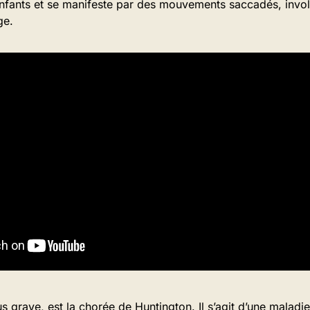
enfants et se manifeste par des mouvements saccadés, invol
ge.
s grave, est la chorée de Huntington. Il s’agit d’une maladi