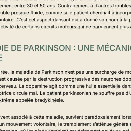
ement entre 30 et 50 ans. Contrairement à d’autres troubles
emble presque fluide, comme si le patient cherchait à incor
ntaire. C’est cet aspect dansant qui a donné son nom à la p
tivité de certains circuits moteurs qui ne parviennent plus à
IE DE PARKINSON : UNE MÉCAN
E
orée, la maladie de Parkinson n’est pas une surcharge de 
e est causée par la destruction progressive des neurones d
cerveau. La dopamine agit comme une huile essentielle dan
motrice circule mal. Le patient parkinsonien ne souffre pas d
extrême appelée bradykinésie.
vent associé à cette maladie, survient paradoxalement lors
 un mouvement volontaire, le tremblement s’atténue général