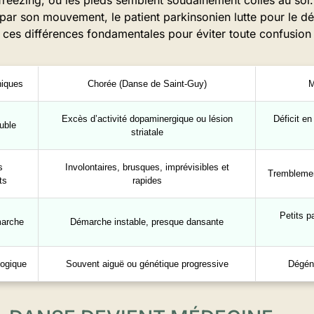
freezing, où les pieds semblent soudainement collés au sol. 
ar son mouvement, le patient parkinsonien lutte pour le dé
r ces différences fondamentales pour éviter toute confusion
niques
Chorée (Danse de Saint-Guy)
M
Excès d’activité dopaminergique ou lésion
Déficit e
ouble
striatale
s
Involontaires, brusques, imprévisibles et
Tremblement
ts
rapides
Petits p
marche
Démarche instable, presque dansante
logique
Souvent aiguë ou génétique progressive
Dégéné