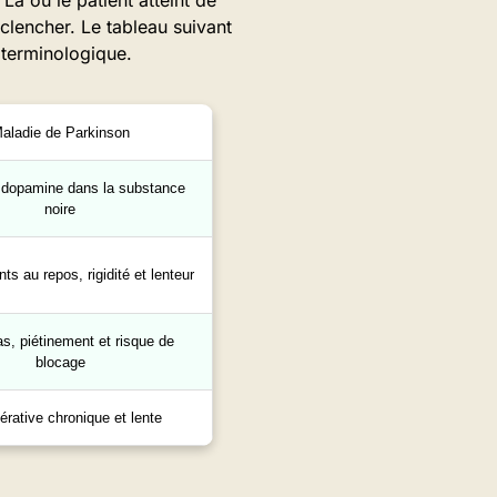
Là où le patient atteint de
clencher. Le tableau suivant
 terminologique.
aladie de Parkinson
n dopamine dans la substance
noire
s au repos, rigidité et lenteur
as, piétinement et risque de
blocage
rative chronique et lente