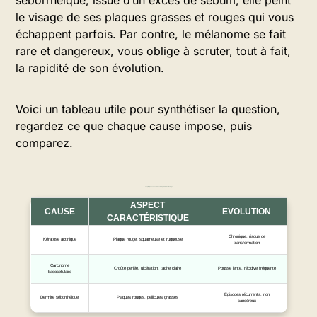
séborrhéique, issue d’un excès de sébum, elle peint
le visage de ses plaques grasses et rouges qui vous
échappent parfois. Par contre, le mélanome se fait
rare et dangereux, vous oblige à scruter, tout à fait,
la rapidité de son évolution.
Voici un tableau utile pour synthétiser la question,
regardez ce que chaque cause impose, puis
comparez.
Les principales causes d’une croûte persistante sur le visage
ASPECT
CAUSE
EVOLUTION
CARACTÉRISTIQUE
Chronique, risque de
Kératose actinique
Plaque rouge, squameuse et rugueuse
transformation
Carcinome
Croûte perlée, ulcération, tache claire
Pousse lente, récidive fréquente
basocellulaire
Épisodes récurrents, non
Dermite séborrhéique
Plaques rouges, pellicules grasses
cancéreux