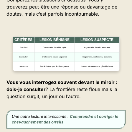
trouverez peut-être une réponse ou davantage de
doutes, mais c’est parfois incontournable.
Comparaison des critères bénins et des critères suspects
CRITÈRES
LÉSION BÉNIGNE
LÉSION SUSPECTE
Evolutivité
Croûte stable, disparition rapide
Augmentation de taille, persistance
Cicatrisation
Croûte sèche, pas de saignement
Saignements, suintements, ulcérations
Sensations
Pas de douleur, pas de démangeaison
Douleurs, démangeaisons, gêne inhabituelle
Vous vous interrogez souvent devant le miroir :
dois-je consulter
? La frontière reste floue mais la
question surgit, un jour ou l’autre.
Une autre lecture intéressante :
Comprendre et corriger le
chevauchement des orteils