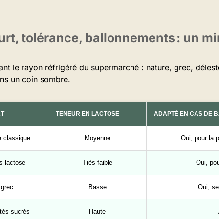
rt, tolérance, ballonnements : un mi
nt le rayon réfrigéré du supermarché : nature, grec, délest
dans un coin sombre.
RT
TENEUR EN LACTOSE
ADAPTÉ EN CAS DE 
e classique
Moyenne
Oui, pour la 
s lactose
Très faible
Oui, pou
 grec
Basse
Oui, se
ctés sucrés
Haute