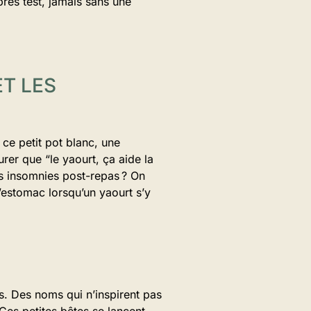
après test, jamais sans une
ET LES
 ce petit pot blanc, une
rer que “le yaourt, ça aide la
res insomnies post-repas ? On
’estomac lorsqu’un yaourt s’y
es. Des noms qui n’inspirent pas
 Ces petites bêtes se lancent