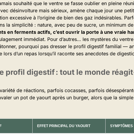
jamais souhaité que le ventre se fasse oublier en pleine réun
ec désinvolture mais sérieux, amène chaque jour une petit
ion excessive à l’origine de bien des gaz indésirables. Parfo
ns la simplicité : nature, avec peu de sucre, un minimum de
ts en ferments actifs, c’est ouvrir la porte à une vraie ha
oulagement immédiat. Pour d’autres… les mystères du ventre 
âtonner, pourquoi pas dresser le profil digestif familial — 
cle lors d’un repas lorsqu’il raconte ses anecdotes de digesti
e profil digestif : tout le monde réagit-
 variété de réactions, parfois cocasses, parfois désespérant
valer un pot de yaourt après un burger, alors que la simple
F
EFFET PRINCIPAL DU YAOURT
SYMPTÔMES 