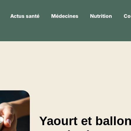
Actus santé
Médecines
Nutrition
Co
Actus santé
Médecines
Nutrition
Yaourt et ballo