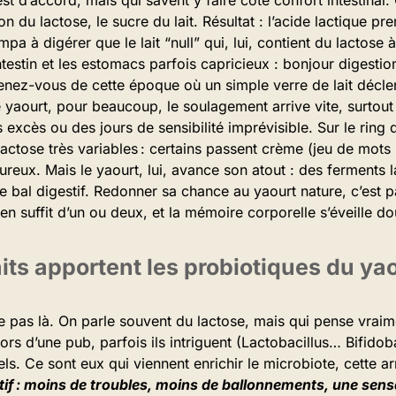
n du lactose, le sucre du lait. Résultat : l’acide lactique pre
pa à digérer que le lait “null” qui, lui, contient du lactose 
ntestin et les estomacs parfois capricieux : bonjour digesti
nez-vous de cette époque où un simple verre de lait décl
le yaourt, pour beaucoup, le soulagement arrive vite, surtout 
excès ou des jours de sensibilité imprévisible. Sur le ring d
lactose très variables : certains passent crème (jeu de mots 
reux. Mais le yaourt, lui, avance son atout : des ferments la
e bal digestif. Redonner sa chance au yaourt nature, c’est p
l en suffit d’un ou deux, et la mémoire corporelle s’éveille 
its apportent les probiotiques du yao
te pas là. On parle souvent du lactose, mais qui pense vraim
e lors d’une pub, parfois ils intriguent (Lactobacillus… Bifid
éels. Ce sont eux qui viennent enrichir le microbiote, cette a
stif : moins de troubles, moins de ballonnements, une sens