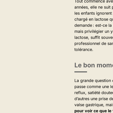
Tout commence avec u
années, elle ne suit
les enfants ignorent
chargé en lactose qu
demande : est-ce la f
mais privilégier un 
lactose, suffit souv
professionnel de sa
tolérance.
Le bon momen
La grande question d
passe comme une lett
reflux, satiété dout
d’autres une prise d
valse gastrique, mais
pour voir ce que le