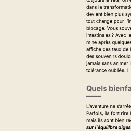
dans la transformatio
devient bien plus sym
tout change pour l’i
blocage. Vous souve
intestinales ? Avec 
mine après quelques 
affiche des taux de 
des souvenirs doulou
jamais sans animer l
tolérance oubliée. I
Quels bienfa
L’aventure ne s’arrê
Parfois, ils font rir
mais ils sont bien r
sur l’équilibre dige