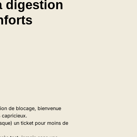
a digestion
nforts
tion de blocage, bienvenue
s capricieux.
esque) un ticket pour moins de