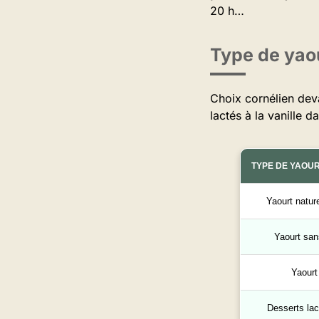
20 h…
Type de yaou
Choix cornélien deva
lactés à la vanille 
TYPE DE YAOU
Yaourt natur
Yaourt san
Yaourt
Desserts la