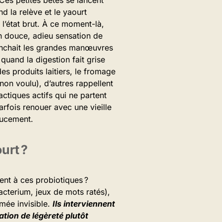
nd la relève et le yaourt
à l’état brut. À ce moment-là,
on douce, adieu sensation de
enchait les grandes manœuvres
quand la digestion fait grise
es produits laitiers, le fromage
non voulu), d’autres rappellent
ctiques actifs qui ne partent
arfois renouer avec une vieille
doucement.
urt ?
ent à ces probiotiques ?
obacterium, jeux de mots ratés),
rmée invisible.
Ils interviennent
ation de légèreté plutôt