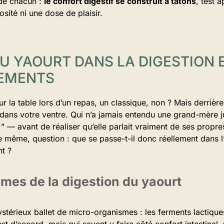
de chacun :
le confort digestif se construit à tâtons
, test 
osité ni une dose de plaisir.
DU YAOURT DANS LA DIGESTION 
EMENTS
ur la table lors d’un repas, un classique, non ? Mais derrière
ans votre ventre. Qui n’a jamais entendu une grand-mère ju
 !” — avant de réaliser qu’elle parlait vraiment de ses prop
e même, question : que se passe-t-il donc réellement dans l
nt ?
mes de la digestion du yaourt
ystérieux ballet de micro-organismes : les ferments lactiqu
est d’accord, mais qui savent y faire côté confort intestinal.