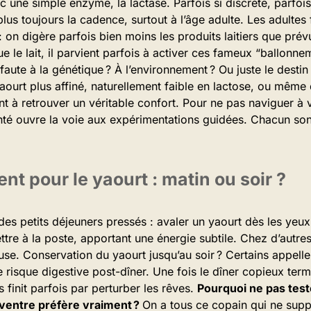
ne simple enzyme, la lactase. Parfois si discrète, parfois 
 plus toujours la cadence, surtout à l’âge adulte. Les adultes
 : on digère parfois bien moins les produits laitiers que pré
e le lait, il parvient parfois à activer ces fameux “ballonne
aute à la génétique ? À l’environnement ? Ou juste le destin de 
yaourt plus affiné, naturellement faible en lactose, ou même 
ent à retrouver un véritable confort. Pour ne pas naviguer à 
nté ouvre la voie aux expérimentations guidées. Chacun so
t pour le yaourt : matin ou soir ?
es petits déjeuners pressés : avaler un yaourt dès les yeux 
re à la poste, apportant une énergie subtile. Chez d’autres, 
euse. Conservation du yaourt jusqu’au soir ? Certains appelle
e risque digestive post-dîner. Une fois le dîner copieux termi
 finit parfois par perturber les rêves.
Pourquoi ne pas test
 ventre préfère vraiment ?
On a tous ce copain qui ne supp