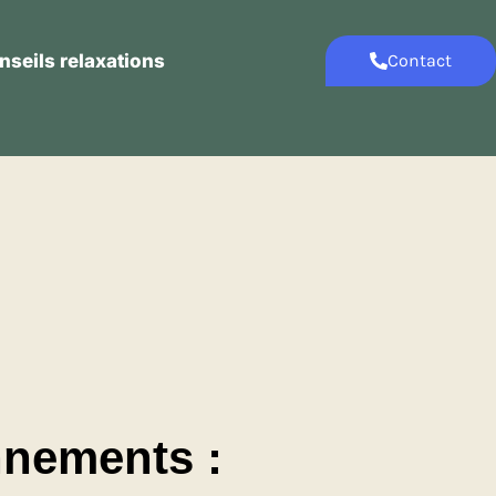
nseils relaxations
Contact
Contact
Conseils relaxations
nnements :