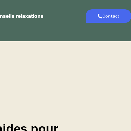
nseils relaxations
Contact
Contact
Conseils relaxations
ides pour