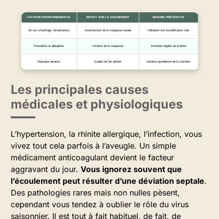
FACTEUR ENVIRONNEMENTAL
IMPACT SUR LE SAIGNEMENT
MESURE PRÉVENTIVE
Air sec (chauffage, climatisation)
Assèchement de la muqueuse nasale
Utilisation d’un humidificateur d’air
Poussières et allergènes
Irritation de la muqueuse
Entretien régulier de la literie
Mauvaise aération
Qualité de l’air altérée
Aération quotidienne de la chambre
Les principales causes
médicales et physiologiques
L’hypertension, la rhinite allergique, l’infection, vous
vivez tout cela parfois à l’aveugle. Un simple
médicament anticoagulant devient le facteur
aggravant du jour.
Vous ignorez souvent que
l’écoulement peut résulter d’une déviation septale
.
Des pathologies rares mais non nulles pèsent,
cependant vous tendez à oublier le rôle du virus
saisonnier. Il est tout à fait habituel, de fait, de