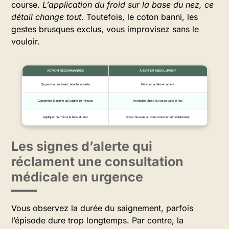
course.
L’application du froid sur la base du nez, ce
détail change tout
. Toutefois, le coton banni, les
gestes brusques exclus, vous improvisez sans le
vouloir.
ACTION RECOMMANDÉE
À ÉVITER ABSOLUMENT
Se pencher en avant, bouche ouverte
Pencher la tête en arrière
Comprimer la narine qui saigne 10 minutes
Introduire objets ou coton dans le nez
Appliquer du froid à la base du nez
Soyez brusque ou vous moucher immédiatement
Les signes d’alerte qui
réclament une consultation
médicale en urgence
Vous observez la durée du saignement, parfois
l’épisode dure trop longtemps. Par contre, la