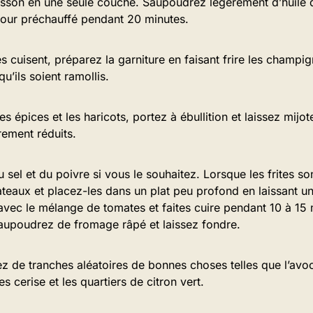
isson en une seule couche. Saupoudrez légèrement d’huile d
 four préchauffé pendant 20 minutes.
es cuisent, préparez la garniture en faisant frire les champig
u’ils soient ramollis.
es épices et les haricots, portez à ébullition et laissez mij
èrement réduits.
sel et du poivre si vous le souhaitez. Lorsque les frites sont
teaux et placez-les dans un plat peu profond en laissant un 
avec le mélange de tomates et faites cuire pendant 10 à 15
saupoudrez de fromage râpé et laissez fondre.
z de tranches aléatoires de bonnes choses telles que l’avoc
s cerise et les quartiers de citron vert.