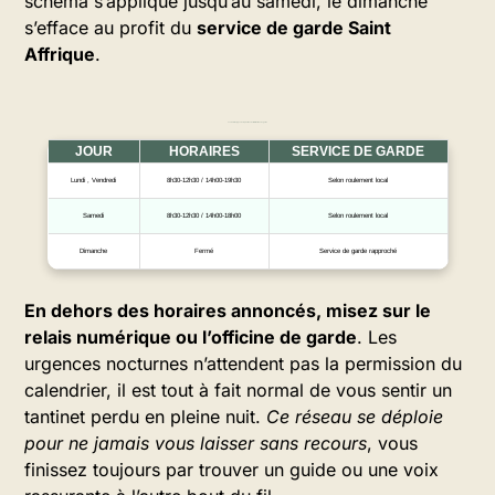
schéma s’applique jusqu’au samedi, le dimanche
s’efface au profit du
service de garde Saint
Affrique
.
Les horaires types de la pharmacie et informations de garde
JOUR
HORAIRES
SERVICE DE GARDE
Lundi , Vendredi
8h30-12h30 / 14h00-19h30
Selon roulement local
Samedi
8h30-12h30 / 14h00-18h00
Selon roulement local
Dimanche
Fermé
Service de garde rapproché
En dehors des horaires annoncés, misez sur le
relais numérique ou l’officine de garde
. Les
urgences nocturnes n’attendent pas la permission du
calendrier, il est tout à fait normal de vous sentir un
tantinet perdu en pleine nuit.
Ce réseau se déploie
pour ne jamais vous laisser sans recours
, vous
finissez toujours par trouver un guide ou une voix