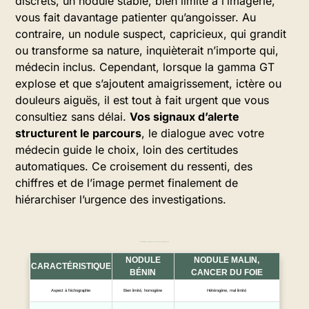
discrets, un nodule stable, bien limité à l’imagerie,
vous fait davantage patienter qu’angoisser. Au
contraire, un nodule suspect, capricieux, qui grandit
ou transforme sa nature, inquièterait n’importe qui,
médecin inclus. Cependant, lorsque la gamma GT
explose et que s’ajoutent amaigrissement, ictère ou
douleurs aiguës, il est tout à fait urgent que vous
consultiez sans délai.
Vos signaux d’alerte
structurent le parcours
, le dialogue avec votre
médecin guide le choix, loin des certitudes
automatiques. Ce croisement du ressenti, des
chiffres et de l’image permet finalement de
hiérarchiser l’urgence des investigations.
Caractéristiques comparatives des nodules bénins et malins au foie
NODULE
NODULE MALIN,
CARACTÉRISTIQUE
BÉNIN
CANCER DU FOIE
Aspect à l’échographie
Bien limité, homogène
Hétérogène, mal limité