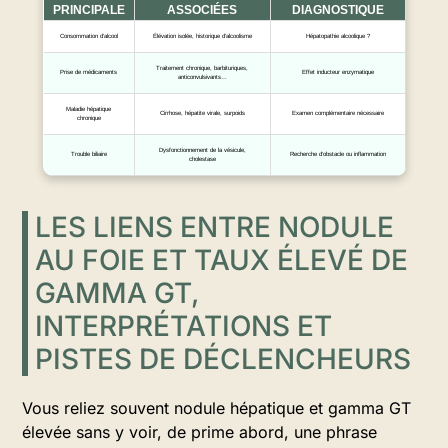
PRINCIPALE
ASSOCIÉES
DIAGNOSTIQUE
Consommation d’alcool
Élévation isolée, historique d’alcoolisme
Hépatopathie alcoolique ?
Traitement chronique, barbituriques,
Prise de médicaments
Effet inducteur enzymatique
anticonvulsivants…
Maladie hépatique
Cirrhose, hépatite virale, surpoids
Examen complémentaire nécessaire
chronique
Dysfonctionnement de la vésicule,
Trouble biliaire
Recherche d’obstacle ou inflammation
cholestase
LES LIENS ENTRE NODULE
AU FOIE ET TAUX ÉLEVÉ DE
GAMMA GT,
INTERPRÉTATIONS ET
PISTES DE DÉCLENCHEURS
Vous reliez souvent nodule hépatique et gamma GT
élevée sans y voir, de prime abord, une phrase