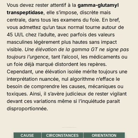
Vous devez rester attentif à la
gamma-glutamyl
transpeptidase
, elle s’impose, discrète mais
centrale, dans tous les examens du foie. En bref,
vous admettez qu’un taux normal tourne autour de
45 UI/L chez l’adulte, avec parfois des valeurs
masculines légèrement plus hautes sans impact
visible.
Une élévation de la gamma GT ne signe pas
toujours l’urgence
, tant l’alcool, les médicaments ou
un foie déjà marqué distordent les repères.
Cependant, une élévation isolée mérite toujours une
interprétation nuancée, nul algorithme n’efface le
besoin de comprendre les causes, mécaniques ou
toxiques. Ainsi, il s’avère judicieux de rester vigilant
devant ces variations même si l’inquiétude parait
disproportionnée.
Exemples de causes d’élévation de la gamma GT en fonction du contexte
CAUSE
CIRCONSTANCES
ORIENTATION