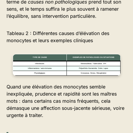
terme de
causes non pathologiques
prend tout son
sens, et le temps suffira le plus souvent à ramener
l’équilibre, sans intervention particulière.
Tableau 2 : Différentes causes d’élévation des
monocytes et leurs exemples cliniques
TYPE DE CAUSE
EXEMPLES DE PATHOLOGIES OU SITUATIONS
Infectieuses
Mononucléose, Tuberculose, VIH
Inflammatoires / auto-immunes
Polyarthrite rhumatoïde, Crohn, Lupus
Physiologiques
Grossesse, Stress, Récupération
Quand une élévation des monocytes semble
inexpliquée, prudence et rapidité sont les maîtres
mots : dans certains cas moins fréquents, cela
démasque une affection sous-jacente sérieuse, voire
urgente à traiter.