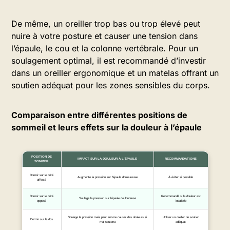
De même, un oreiller trop bas ou trop élevé peut
nuire à votre posture et causer une tension dans
l’épaule, le cou et la colonne vertébrale. Pour un
soulagement optimal, il est recommandé d’investir
dans un oreiller ergonomique et un matelas offrant un
soutien adéquat pour les zones sensibles du corps.
Comparaison entre différentes positions de
sommeil et leurs effets sur la douleur à l’épaule
POSITION DE
IMPACT SUR LA DOULEUR À L’ÉPAULE
RECOMMANDATIONS
SOMMEIL
Dormir sur le côté
Augmente la pression sur l’épaule douloureuse
À éviter si possible
affecté
Dormir sur le côté
Recommandé si la douleur est
Soulage la pression sur l’épaule douloureuse
opposé
localisée
Soulage la pression mais peut encore causer des douleurs si
Utiliser un oreiller de soutien
Dormir sur le dos
mal soutenu
adéquat