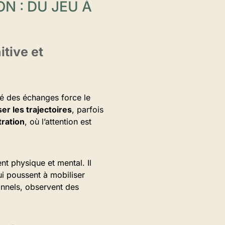
N : DU JEU À
itive et
ité des échanges force le
ser les trajectoires
, parfois
tration
, où l’attention est
t physique et mental. Il
ui poussent à mobiliser
nnels, observent des