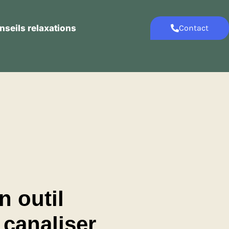
nseils relaxations
Contact
Contact
Conseils relaxations
n outil
 canaliser