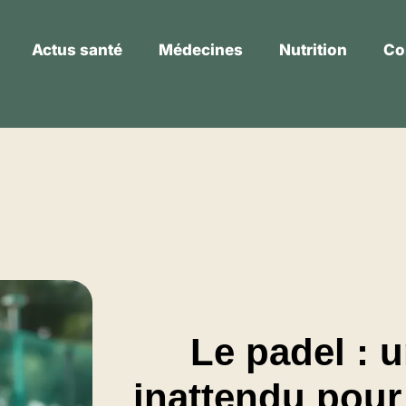
Actus santé
Médecines
Nutrition
Co
Actus santé
Médecines
Nutrition
Le padel : u
inattendu pour