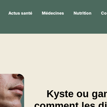
Actus santé
Médecines
Nutrition
Co
Actus santé
Médecines
Nutrition
Kyste ou gan
comment les di