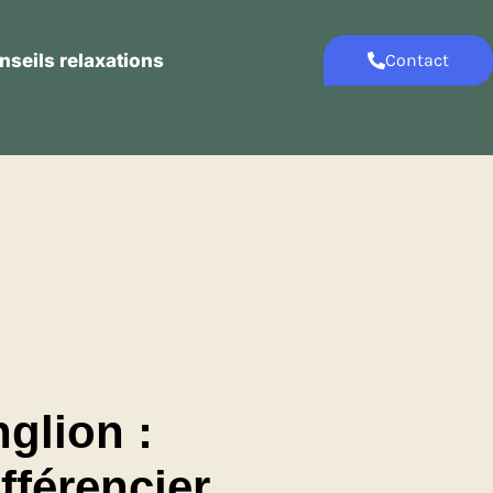
nseils relaxations
Contact
Contact
Conseils relaxations
glion :
fférencier