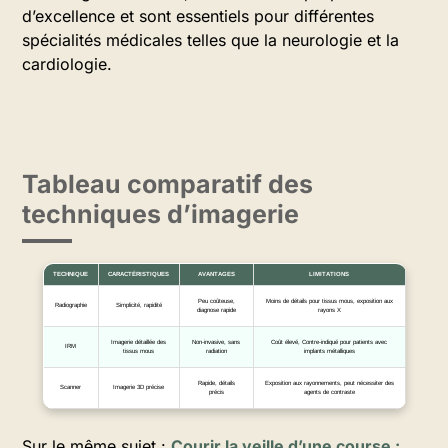
d’excellence et sont essentiels pour différentes
spécialités médicales telles que la neurologie et la
cardiologie.
Tableau comparatif des
techniques d’imagerie
TECHNIQUE
CARACTÉRISTIQUES
AVANTAGES
LIMITATIONS
Peu coûteuse,
Moins de détails pour tissus mous, exposition aux
Radiographie
Simplicité, rapidité
diagnose rapide
rayons X
Imagerie détaillée des
Non-invasive, sans
Coût élevé, Contre-indiqué pour patients avec
IRM
tissus mous
radiation
implants métalliques
Rapide, détails
Exposition aux rayonnements, peut nécessiter des
Scanner
Imagerie 3D précise
précis
agents de contraste
Sur le même sujet :
Courir la veille d’une course :