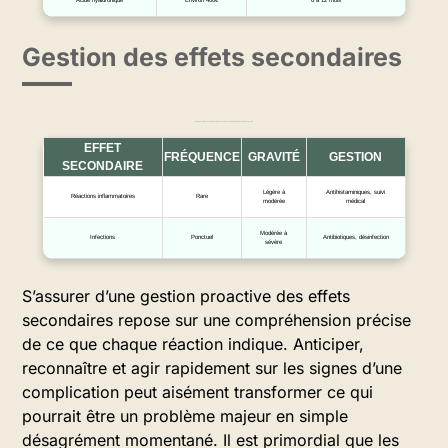
Gestion des effets secondaires
Principaux effets secondaires de l’hydroxyapatite de calcium et recommandations de gestion
EFFET
FRÉQUENCE
GRAVITÉ
GESTION
SECONDAIRE
Légère à
Antihistaminiques, suivi
Réactions inflammatoires
Rare
modérée
médical
Modérée à
Infections
Ponctuel
Antibiotiques, désinfection
sévère
S’assurer d’une gestion proactive des effets
secondaires repose sur une compréhension précise
de ce que chaque réaction indique. Anticiper,
reconnaître et agir rapidement sur les signes d’une
complication peut aisément transformer ce qui
pourrait être un problème majeur en simple
désagrément momentané. Il est primordial que les