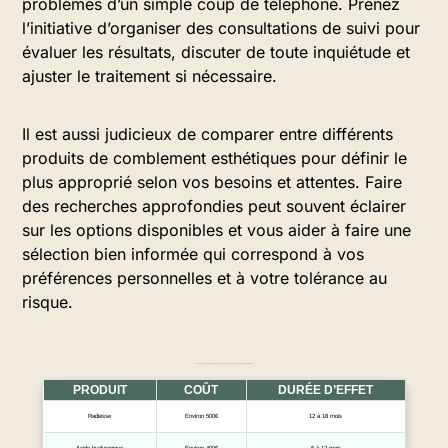
problèmes d’un simple coup de téléphone. Prenez
l’initiative d’organiser des consultations de suivi pour
évaluer les résultats, discuter de toute inquiétude et
ajuster le traitement si nécessaire.
Il est aussi judicieux de comparer entre différents
produits de comblement esthétiques pour définir le
plus approprié selon vos besoins et attentes. Faire
des recherches approfondies peut souvent éclairer
sur les options disponibles et vous aider à faire une
sélection bien informée qui correspond à vos
préférences personnelles et à votre tolérance au
risque.
Comparaison des produits esthétiques à base d’hydroxyapatite de calcium et leurs alternatives
PRODUIT
COÛT
DURÉE D’EFFET
Radiesse
Environ 500€
12 à 18 mois
Acide hyaluronique
Environ 400€
6 à 12 mois