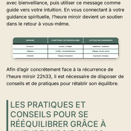
avec bienveillance, puis utiliser ce message comme
guide vers votre intuition. En vous connectant à votre
guidance spirituelle, l’heure miroir devient un soutien
dans le retour à vous-même.
DOMAINE
SYMPTÔMES DE DÉSÉQUILIBRE
ACTIONS RECOMMANDÉES
Émotions
Anxiété, irritabilité
Méditation, respiration
Relations
Conflits, incompréhensions
Dialogue, écoute active
Créativité
Manque d’inspiration
Expression artistique
Afin d’agir concrètement face à la récurrence de
l’heure miroir 22h33, il est nécessaire de disposer de
conseils et de pratiques pour rétablir son équilibre.
LES PRATIQUES ET
CONSEILS POUR SE
RÉÉQUILIBRER GRÂCE À