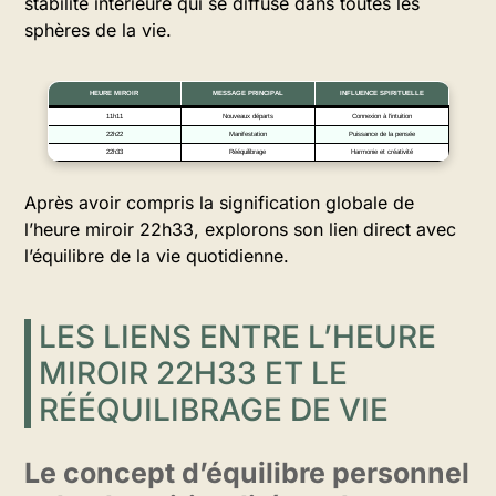
stabilité intérieure qui se diffuse dans toutes les
sphères de la vie.
HEURE MIROIR
MESSAGE PRINCIPAL
INFLUENCE SPIRITUELLE
11h11
Nouveaux départs
Connexion à l’intuition
22h22
Manifestation
Puissance de la pensée
22h33
Rééquilibrage
Harmonie et créativité
Après avoir compris la signification globale de
l’heure miroir 22h33, explorons son lien direct avec
l’équilibre de la vie quotidienne.
LES LIENS ENTRE L’HEURE
MIROIR 22H33 ET LE
RÉÉQUILIBRAGE DE VIE
Le concept d’équilibre personnel