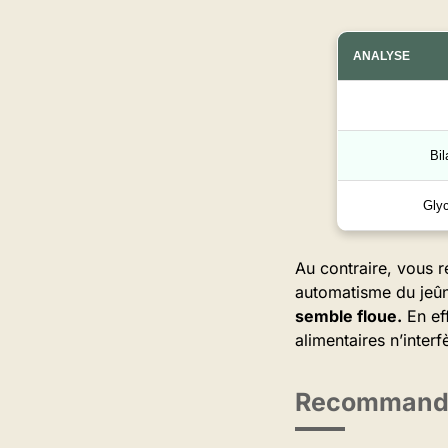
ANALYSE
Bil
Gly
Au contraire, vous r
automatisme du jeû
semble floue.
En eff
alimentaires n’interf
Recommandat