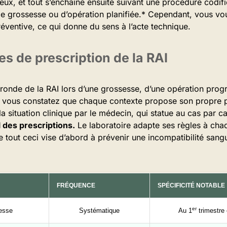
leux, et tout s’enchaîne ensuite suivant une procédure codif
e grossesse ou d’opération planifiée.* Cependant, vous vo
réventive, ce qui donne du sens à l’acte technique.
s de prescription de la RAI
 ronde de la RAI lors d’une grossesse, d’une opération pr
f, vous constatez que chaque contexte propose son propre pr
a situation clinique par le médecin, qui statue au cas par ca
l des prescriptions.
Le laboratoire adapte ses règles à cha
tout ceci vise d’abord à prévenir une incompatibilité sang
FRÉQUENCE
SPÉCIFICITÉ NOTABLE
er
esse
Systématique
Au 1
trimestre