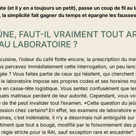
e (et il y en a toujours un petit), passe un coup de fil au l
 la simplicité fait gagner du temps et épargne les fausse
EÛNE, FAUT-IL VRAIMENT TOUT 
 AU LABORATOIRE ?
cuisine, l’odeur du café flotte encore, la prescription du 
us percevez immédiatement cette interrogation, un peu lanci
rgée ? Vous faites partie de ceux qui hésitent, qui cherchent
 le laboratoire impose ses propres codes et ses horaires m
e en casse-tête logistique. Vous sentez confusément que les 
tuels matinaux perdent de leur autorité. Cependant, vous v
de thé peut invalider tout l’examen. *Cette question du jeû
session chez certains*.En effet, les examens de laboratoire
es, c’est indéniable, il n’y a désormais null ambiguïté sur
timent que tout a bougé, modifié par le foisonnement des 
e règle stricte pour la RAI, sauf exception rare et encadrée*.