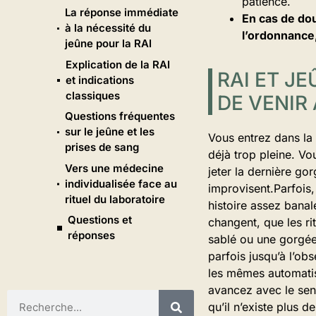
patience.
La réponse immédiate
En cas de dout
à la nécessité du
l’ordonnance,
jeûne pour la RAI
Explication de la RAI
RAI ET J
et indications
classiques
DE VENIR
Questions fréquentes
sur le jeûne et les
Vous entrez dans la 
prises de sang
déjà trop pleine. Vo
Vers une médecine
jeter la dernière go
individualisée face au
improvisent.Parfois,
rituel du laboratoire
histoire assez banal
Questions et
changent, que les ri
réponses
sablé ou une gorgée 
parfois jusqu’à l’ob
les mêmes automatism
avancez avec le sen
qu’il n’existe plus d