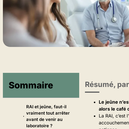
Sommaire
Résumé, par
Le jeûne n’es
RAI et jeûne, faut-il
alors le café
vraiment tout arrêter
La RAI, c’est 
avant de venir au
accouchement 
laboratoire ?