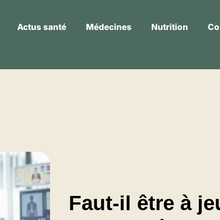
Actus santé
Médecines
Nutrition
Co
Actus santé
Médecines
Nutrition
Faut-il être à j