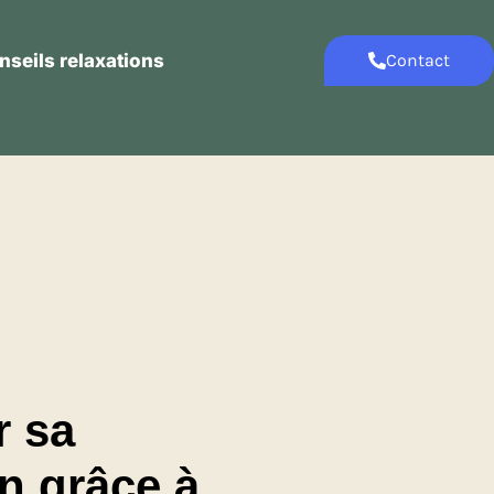
nseils relaxations
Contact
Contact
Conseils relaxations
 sa
 grâce à