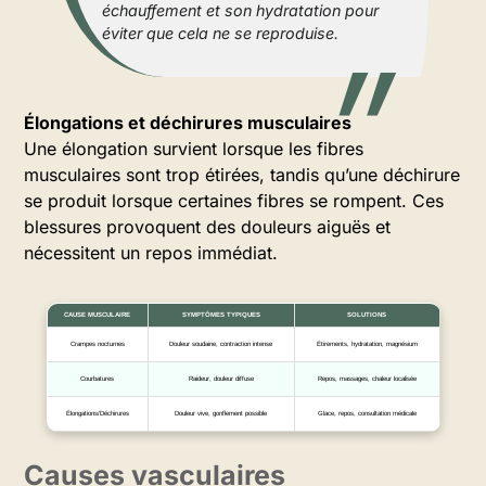
échauffement et son hydratation pour
éviter que cela ne se reproduise.
Élongations et déchirures musculaires
Une élongation survient lorsque les fibres
musculaires sont trop étirées, tandis qu’une déchirure
se produit lorsque certaines fibres se rompent. Ces
blessures provoquent des douleurs aiguës et
nécessitent un repos immédiat.
CAUSE MUSCULAIRE
SYMPTÔMES TYPIQUES
SOLUTIONS
Crampes nocturnes
Douleur soudaine, contraction intense
Étirements, hydratation, magnésium
Courbatures
Raideur, douleur diffuse
Repos, massages, chaleur localisée
Élongations/Déchirures
Douleur vive, gonflement possible
Glace, repos, consultation médicale
Causes vasculaires