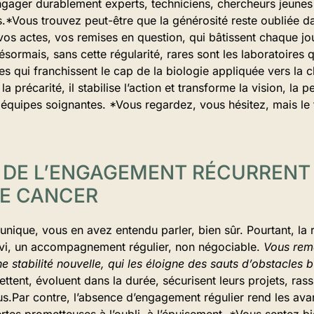
ngager durablement experts, techniciens, chercheurs jeunes
s.*Vous trouvez peut-être que la générosité reste oubliée da
os actes, vos remises en question, qui bâtissent chaque jou
sormais, sans cette régularité, rares sont les laboratoires 
es qui franchissent le cap de la biologie appliquée vers la 
la précarité, il stabilise l’action et transforme la vision, la
 équipes soignantes. *Vous regardez, vous hésitez, mais le fi
 DE L’ENGAGEMENT RÉCURRENT
E CANCER
nique, vous en avez entendu parler, bien sûr. Pourtant, la 
vi, un accompagnement régulier, non négociable.
Vous rem
ne stabilité nouvelle, qui les éloigne des sauts d’obstacles 
jettent, évoluent dans la durée, sécurisent leurs projets, rass
us.Par contre, l’absence d’engagement régulier rend les av
tes prometteuses à l’oubli, à l’épuisement. *Vous sentez bi