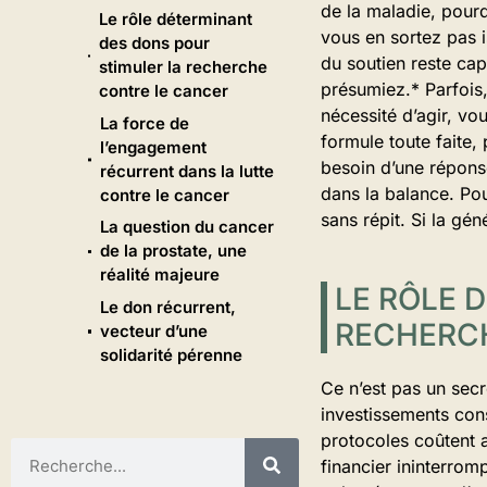
de la maladie, pourq
Le rôle déterminant
vous en sortez pas i
des dons pour
du soutien reste cap
stimuler la recherche
présumiez.* Parfois, 
contre le cancer
nécessité d’agir, vo
La force de
formule toute faite,
l’engagement
besoin d’une répons
récurrent dans la lutte
dans la balance. Pou
contre le cancer
sans répit. Si la gé
La question du cancer
de la prostate, une
réalité majeure
LE RÔLE 
Le don récurrent,
RECHERC
vecteur d’une
solidarité pérenne
Ce n’est pas un sec
investissements con
protocoles coûtent a
financier ininterrom