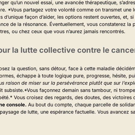
onger qu’un nouvel essai, une avancée thérapeutique, s’adres
ire. *Vous partagez votre volonté comme on transmet une lum
pas d’unique façon d’aider, les options restent ouvertes, et, 
sance de la résonance. Éventuellement, vous constaterez la p
utres, ou chez ceux que vous n’aurez jamais rencontrés.
ur la lutte collective contre le cance
osez la question, sans détour, face à cette maladie décidé
formes, échappe à toute logique pure, progresse, hésite, pu
s raison de miser sur la persévérance plutôt que sur l’explo
it subsiste.*Vous façonnez demain sans tambour, ni trompett
pété.* Vous croisez des regards, des doutes, des victoires 
 ne console.
Au bout du compte, chaque parcelle de solidar
 paysage de lutte, une espérance factuelle. Vous avancez sa