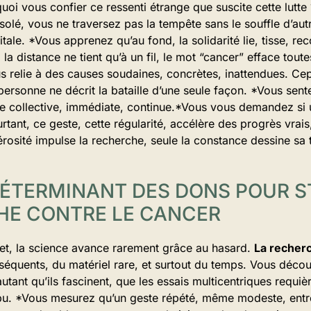
uoi vous confier ce ressenti étrange que suscite cette lutte
solé, vous ne traversez pas la tempête sans le souffle d’autr
itale. *Vous apprenez qu’au fond, la solidarité lie, tisse, re
la distance ne tient qu’à un fil, le mot “cancer” efface toute
us relie à des causes soudaines, concrètes, inattendues. Ce
 personne ne décrit la bataille d’une seule façon. *Vous sent
e collective, immédiate, continue.*Vous vous demandez si
rtant, ce geste, cette régularité, accélère des progrès vrais
nérosité impulse la recherche, seule la constance dessine sa 
DÉTERMINANT DES DONS POUR S
HE CONTRE LE CANCER
ret, la science avance rarement grâce au hasard.
La recherc
séquents, du matériel rare, et surtout du temps. Vous décou
utant qu’ils fascinent, que les essais multicentriques requièr
pu. *Vous mesurez qu’un geste répété, même modeste, entretie