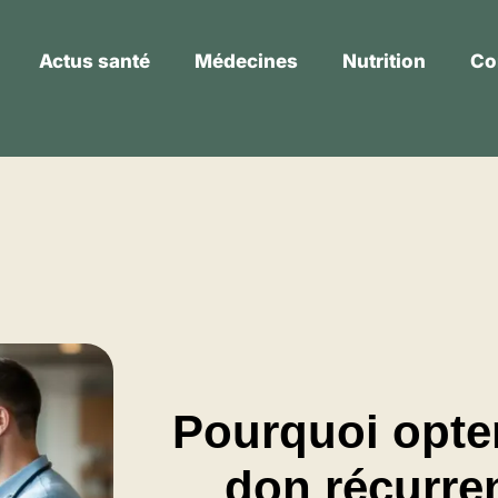
Actus santé
Médecines
Nutrition
Co
Actus santé
Médecines
Nutrition
Pourquoi opte
don récurre