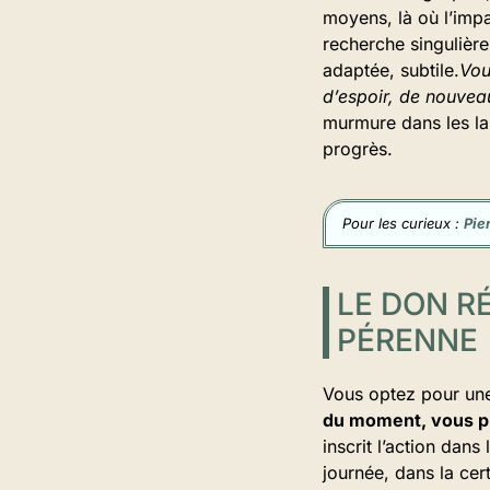
moyens, là où l’impa
recherche singulière
adaptée, subtile.
Vou
d’espoir, de nouveau
murmure dans les lab
progrès.
Pour les curieux :
Pie
LE DON R
PÉRENNE
Vous optez pour une 
du moment, vous pr
inscrit l’action dans
journée, dans la cer