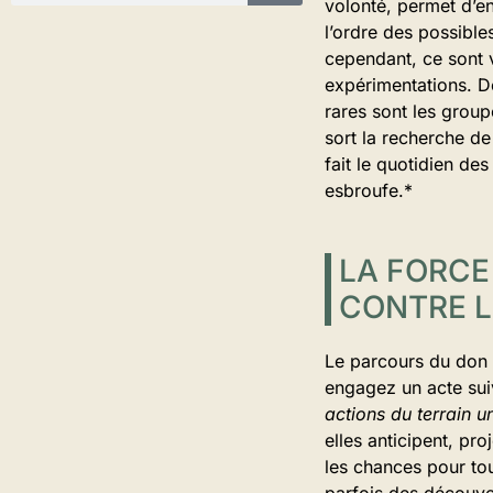
volonté, permet d’e
l’ordre des possible
cependant, ce sont v
expérimentations. Dé
rares sont les group
sort la recherche de 
fait le quotidien des
esbroufe.*
LA FORCE
CONTRE L
Le parcours du don u
engagez un acte sui
actions du terrain u
elles anticipent, pro
les chances pour to
parfois des découver