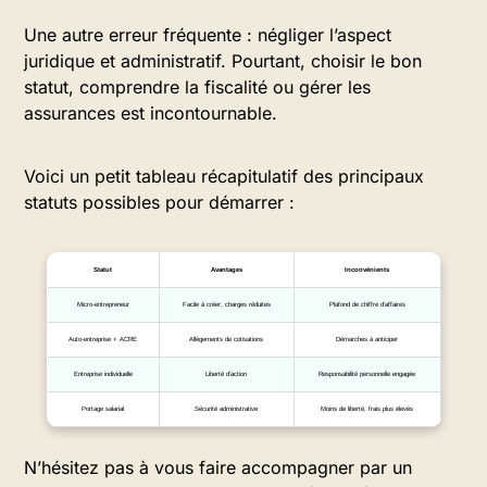
Une autre erreur fréquente : négliger l’aspect
juridique et administratif. Pourtant, choisir le bon
statut, comprendre la fiscalité ou gérer les
assurances est incontournable.
Voici un petit tableau récapitulatif des principaux
statuts possibles pour démarrer :
Statut
Avantages
Inconvénients
Micro-entrepreneur
Facile à créer, charges réduites
Plafond de chiffre d’affaires
Auto-entreprise + ACRE
Allègements de cotisations
Démarches à anticiper
Entreprise individuelle
Liberté d’action
Responsabilité personnelle engagée
Portage salarial
Sécurité administrative
Moins de liberté, frais plus élevés
N’hésitez pas à vous faire accompagner par un