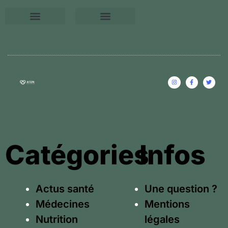
Conseils relaxations
Une question ?
Mentions légales
Catégories
Infos
Actus santé
Une question ?
Médecines
Mentions
Nutrition
légales