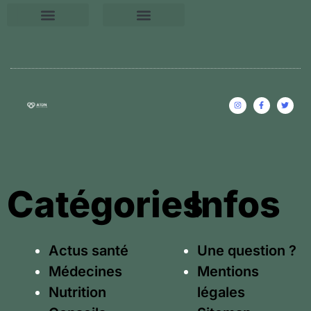
Conseils relaxations
Une question ?
Mentions légales
Catégories
Infos
Actus santé
Une question ?
Médecines
Mentions
Nutrition
légales