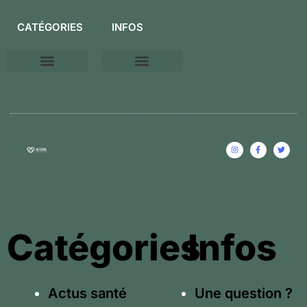
CATÉGORIES
INFOS
Conseils relaxations
Une question ?
Mentions légales
Catégories
Infos
Actus santé
Une question ?