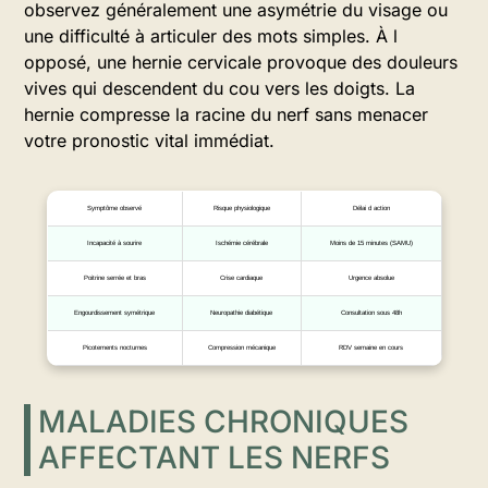
observez généralement une asymétrie du visage ou
une difficulté à articuler des mots simples. À l
opposé, une hernie cervicale provoque des douleurs
vives qui descendent du cou vers les doigts. La
hernie compresse la racine du nerf sans menacer
votre pronostic vital immédiat.
Symptôme observé
Risque physiologique
Délai d action
Incapacité à sourire
Ischémie cérébrale
Moins de 15 minutes (SAMU)
Poitrine serrée et bras
Crise cardiaque
Urgence absolue
Engourdissement symétrique
Neuropathie diabétique
Consultation sous 48h
Picotements nocturnes
Compression mécanique
RDV semaine en cours
MALADIES CHRONIQUES
AFFECTANT LES NERFS