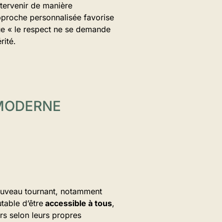
ntervenir de manière
pproche personnalisée favorise
ue « le respect ne se demande
rité.
 MODERNE
nouveau tournant, notamment
table d’être
accessible à tous
,
urs selon leurs propres