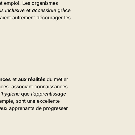
et emploi. Les organismes
s inclusive
et
accessible
grâce
raient autrement décourager les
ences
et
aux réalités
du métier
nces, associant connaissances
 l’hygiène
que
l’apprentissage
mple, sont une excellente
t aux apprenants de progresser