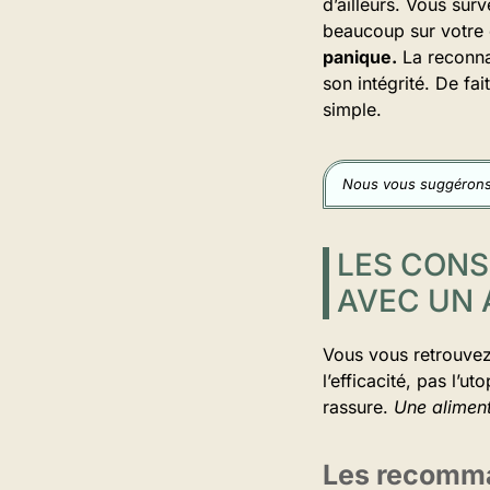
d’ailleurs. Vous surv
beaucoup sur votre 
panique.
La reconnai
son intégrité. De fa
simple.
Nous vous suggérons
LES CONS
AVEC UN 
Vous vous retrouvez
l’efficacité, pas l’u
rassure.
Une aliment
Les recomma