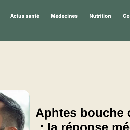
Actus santé
Médecines
Nutrition
Co
Actus santé
Médecines
Nutrition
Aphtes bouche 
: la réponse mé