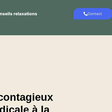
nseils relaxations
Contact
Contact
Conseils relaxations
contagieux
dicale à la