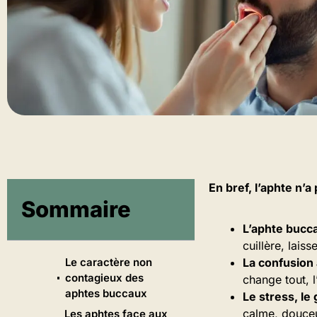
En bref, l’aphte n’a
Sommaire
L’aphte bucca
cuillère, lais
Le caractère non
La confusion 
contagieux des
change tout, l
aphtes buccaux
Le stress, le
calme, douceu
Les aphtes face aux