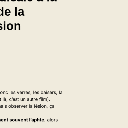
de la
sion
donc les verres, les baisers, la
 là, c’est un autre film).
mais observer la lésion, ça
hent souvent l’aphte
, alors