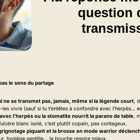
question 
transmis
 pas le sens du partage
l ne se transmet pas, jamais, même si la légende court
, 
se-les vivre (sauf si tu t’entêtes à confondre avec l’herpès… et
avec l’herpès ou la stomatite nourrit la parano de table
, 
’ulcère blanc isolé, c’est plutôt copain, pas contageux.
 grignotage piquant et la brosse en mode warrior déclenc
r, hygiène gentille… la bouche respire mieux.