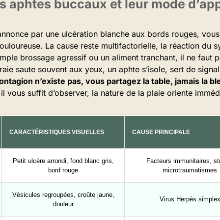
s aphtes buccaux et leur mode d’app
’annonce par une ulcération blanche aux bords rouges, vous
douloureuse. La cause reste multifactorielle, la réaction du 
imple brossage agressif ou un aliment tranchant, il ne faut p
raie saute souvent aux yeux, un aphte s’isole, sert de signal
ontagion n’existe pas, vous partagez la table, jamais la bl
 il vous suffit d’observer, la nature de la plaie oriente immé
CARACTÉRISTIQUES VISUELLES
CAUSE PRINCIPALE
Petit ulcère arrondi, fond blanc gris,
Facteurs immunitaires, st
bord rouge
microtraumatismes
Vésicules regroupées, croûte jaune,
Virus Herpès simple
douleur