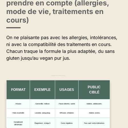
prendre en compte (allergies,
mode de vie, traitements en
cours)
On ne plaisante pas avec les allergies, intolérances,
ni avec la compatibilité des traitements en cours.
Chacun traque la formule la plus adaptée, du sans
gluten jusqu’au vegan pur jus.
Exemples de formats de solutions anti-stress naturelles, usages et publics cibles
PUBLIC
FORMAT
EXEMPLE
USAGES
CIBLÉ
Infusion
Camomille, mélisse
Pause détente, soirée
Adultes, adolescents
Huile essentielle
Lavande, ylang-ylang
Diffusion, inhalation
Adultes avertis
Complément
Magnésium, oméga-3
Cures régulières
Tous sauf contre-indications
alimentaire