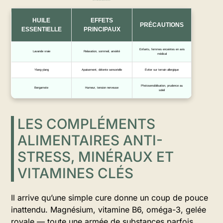
Huiles essentielles anti stress, effets et précautions majeures
HUILE
EFFETS
PRÉCAUTIONS
ESSENTIELLE
PRINCIPAUX
Enfants, femmes enceintes en avis
Lavande vraie
Relaxation, sommeil, anxiété
médical
Ylang-ylang
Apaisement, détente sensorielle
Éviter sur terrain allergique
Photosensibilisation, prudence au
Bergamote
Humeur, tension nerveuse
soleil
LES COMPLÉMENTS
ALIMENTAIRES ANTI-
STRESS, MINÉRAUX ET
VITAMINES CLÉS
Il arrive qu’une simple cure donne un coup de pouce
inattendu. Magnésium, vitamine B6, oméga-3, gelée
royale — toute une armée de substances parfois