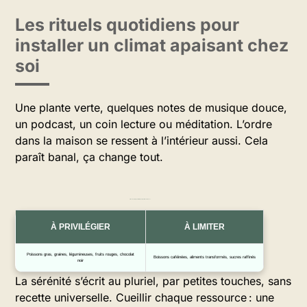
Les rituels quotidiens pour
installer un climat apaisant chez
soi
Une plante verte, quelques notes de musique douce,
un podcast, un coin lecture ou méditation. L’ordre
dans la maison se ressent à l’intérieur aussi. Cela
paraît banal, ça change tout.
Aliments à privilégier et à limiter pour l’équilibre émotionnel
À PRIVILÉGIER
À LIMITER
Poissons gras, graines, légumineuses, fruits rouges, chocolat
Boissons caféinées, aliments transformés, sucres raffinés
noir
La sérénité s’écrit au pluriel, par petites touches, sans
recette universelle. Cueillir chaque ressource : une