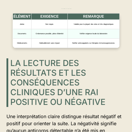
Tableau récapitulatif des exigences pratiques pour la RAI
ÉLÉMENT
EXIGENCE
REMARQUE
Jeûne
Non requis
Valable pour la plupart des sites et kits diagnostiques
Documents
Ordonnance possible, pièce d’identité
Vérifier exigence locale du laboratoire
Médicaments
Habituellement sans impact
Notifier anticoagulants ou thérapies immunosuppressives
LA LECTURE DES
RÉSULTATS ET LES
CONSÉQUENCES
CLINIQUES D’UNE RAI
POSITIVE OU NÉGATIVE
Une interprétation claire distingue résultat négatif et
positif pour orienter la suite. La négativité signifie
qu’aucun anticorps détectable n’a été mis en