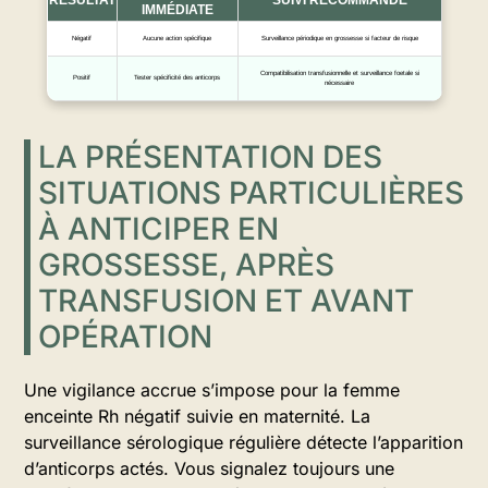
RÉSULTAT
SUIVI RECOMMANDÉ
IMMÉDIATE
Négatif
Aucune action spécifique
Surveillance périodique en grossesse si facteur de risque
Compatibilisation transfusionnelle et surveillance foetale si
Positif
Tester spécificité des anticorps
nécessaire
LA PRÉSENTATION DES
SITUATIONS PARTICULIÈRES
À ANTICIPER EN
GROSSESSE, APRÈS
TRANSFUSION ET AVANT
OPÉRATION
Une vigilance accrue s’impose pour la femme
enceinte Rh négatif suivie en maternité. La
surveillance sérologique régulière détecte l’apparition
d’anticorps actés. Vous signalez toujours une