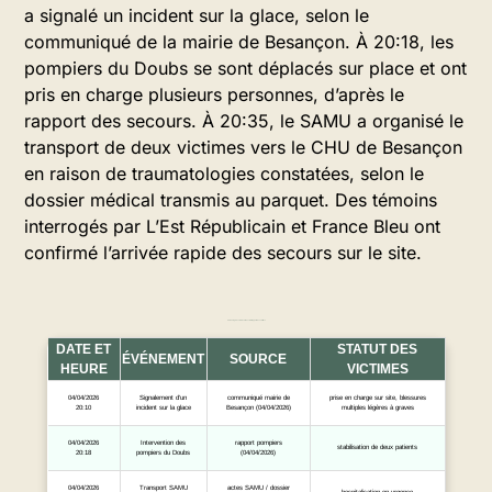
a signalé un incident sur la glace, selon le
communiqué de la mairie de Besançon. À 20:18, les
pompiers du Doubs se sont déplacés sur place et ont
pris en charge plusieurs personnes, d’après le
rapport des secours. À 20:35, le SAMU a organisé le
transport de deux victimes vers le CHU de Besançon
en raison de traumatologies constatées, selon le
dossier médical transmis au parquet. Des témoins
interrogés par L’Est Républicain et France Bleu ont
confirmé l’arrivée rapide des secours sur le site.
Chronologie des interventions et état rapporté des victimes
DATE ET
STATUT DES
ÉVÉNEMENT
SOURCE
HEURE
VICTIMES
04/04/2026
Signalement d’un
communiqué mairie de
prise en charge sur site, blessures
20:10
incident sur la glace
Besançon (04/04/2026)
multiples légères à graves
04/04/2026
Intervention des
rapport pompiers
stabilisation de deux patients
20:18
pompiers du Doubs
(04/04/2026)
04/04/2026
Transport SAMU
actes SAMU / dossier