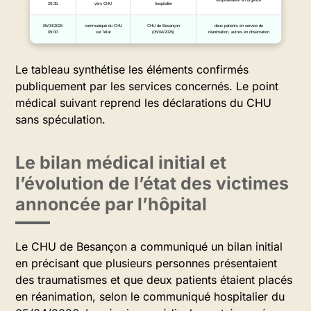
hospitalisation en urgence
20:35
vers CHU
hospitalier
05/04/2026
communiqué du CHU
CHU de Besançon
deux patients en service de
09:00
sur l’état
(05/04/2026)
réanimation, autres en observation
Le tableau synthétise les éléments confirmés
publiquement par les services concernés. Le point
médical suivant reprend les déclarations du CHU
sans spéculation.
Le bilan médical initial et
l’évolution de l’état des victimes
annoncée par l’hôpital
Le CHU de Besançon a communiqué un bilan initial
en précisant que plusieurs personnes présentaient
des traumatismes et que deux patients étaient placés
en réanimation, selon le communiqué hospitalier du